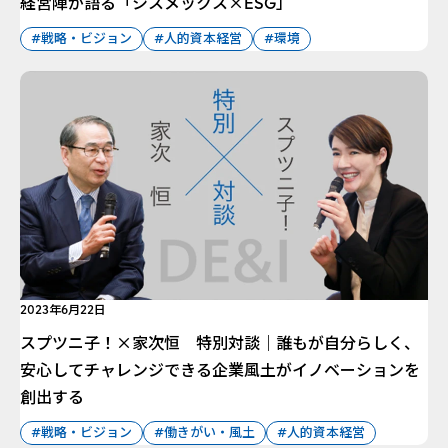
経営陣が語る「シスメックス×ESG」
#戦略・ビジョン
#人的資本経営
#環境
2023年6月22日
スプツニ子！×家次恒 特別対談｜誰もが自分らしく、
安心してチャレンジできる企業風土がイノベーションを
創出する
#戦略・ビジョン
#働きがい・風土
#人的資本経営