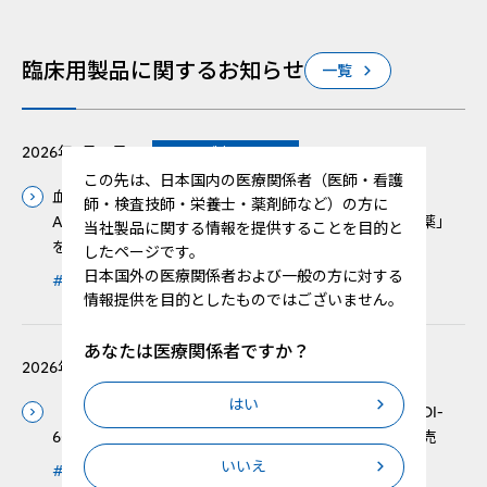
臨床用製品に関するお知らせ
一覧
2026年7月31日
製品
この先は、日本国内の医療関係者（医師・看護
血栓性血小板減少性紫斑病（TTP）関連検査項目
師・検査技師・栄養士・薬剤師など）の方に
ADAMTS13活性測定試薬「HISCL™ ADAMTS13活性試薬」
当社製品に関する情報を提供することを目的と
を発売
したページです。
日本国外の医療関係者および一般の方に対する
#臨床用製品
情報提供を目的としたものではございません。
あなたは医療関係者ですか？
2026年6月20日
製品
はい
「塗抹標本作製装置 SP-50」、「血液像自動分析装置 DI-
60」ミッドスケールチェンジ（Mid-Scale change）発売
いいえ
#臨床用製品