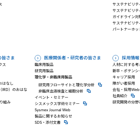
ス
サステナビリテ
サステナビリテ
ガイドライン対
サステナビリテ
パートナーホッ
の皆さま
医療関係者・研究者の皆さま
採用情報
クス
臨床用製品
人材に対する考
研究用製品
新卒・ポテンシ
理化学・非臨床用製品
キャリア採用
おはなし
障がい者採用
新規ウィンドウを開きます
研究⽤フローサイトと理化学分析
IRD）のおはな
会社・採用We
新規ウィンドウを開きます
⾮臨床⾎液検査と細胞分析
新規ウ
社員紹介
イベント・セミナー
り組み
研究開発の分野
新規ウィンドウを開きます
シスメックス学術セミナー
Sysmex Journal Web
製品に関するお知らせ
新規ウィンドウを開きます
SDS・添付⽂書