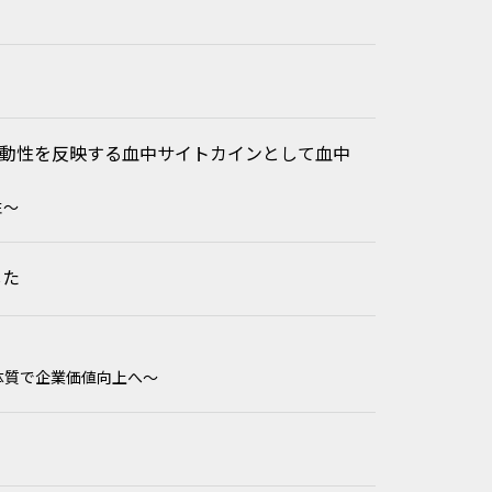
動性を反映する血中サイトカインとして血中
性〜
した
営体質で企業価値向上へ～