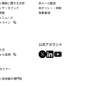
ィ報告に関する方針
IRメール配信
ィデータブック
IRポリシー・体制
照表
免責事項
ィニュース
新規ウィンドウを開きます
トライン
公式アカウント
え方
新規ウィンドウを開きます
ャル採用
新規ウィンドウを開きます
新規ウィンドウを開きます
新規ウィンドウを開きます
bセミナー
ィンドウを開きます
と技術者の専門性