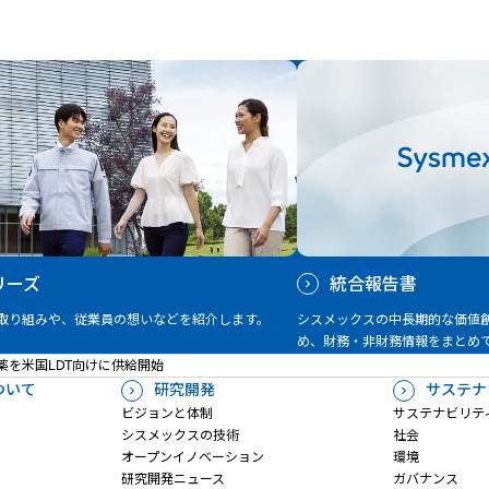
リーズ
統合報告書
取り組みや、従業員の想いなどを紹介します。
シスメックスの中長期的な価値
め、財務・非財務情報をまとめ
薬を米国LDT向けに供給開始
ついて
研究開発
サステナ
ビジョンと体制
サステナビリテ
シスメックスの技術
社会
オープンイノベーション
環境
研究開発ニュース
ガバナンス