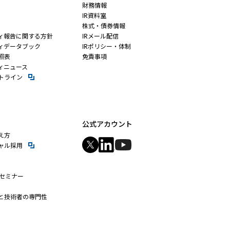
財務情報
IR資料室
株式・債券情報
ィ報告に関する方針
IRメール配信
ィデータブック
IRポリシー・体制
照表
免責事項
ィニュース
新規ウィンドウを開きます
トライン
公式アカウント
え方
新規ウィンドウを開きます
ャル採用
新規ウィンドウを開きます
新規ウィンドウを開きます
新規ウィンドウを開きます
bセミナー
ィンドウを開きます
と技術者の専門性