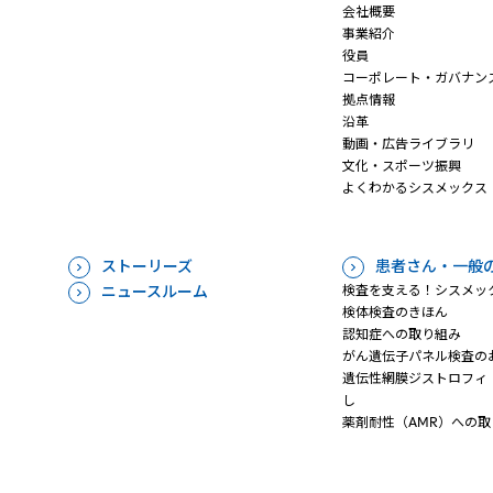
会社概要
事業紹介
役員
コーポレート・ガバナン
拠点情報
沿革
動画・広告ライブラリ
文化・スポーツ振興
よくわかるシスメックス
ストーリーズ
患者さん・一般
ニュースルーム
検査を支える！シスメッ
検体検査のきほん
認知症への取り組み
がん遺伝子パネル検査の
遺伝性網膜ジストロフィ（
し
薬剤耐性（AMR）への取