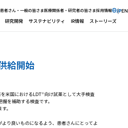
Select 
新規ウ
患者さん・一般の皆さま
医療関係者・研究者の皆さま
採用情報
JP
EN
研究開発
サステナビリティ
IR情報
ストーリーズ
サイ
供給開始
を米国におけるLDT
向け試薬として大手検査
※
の把握を補助する検査です。
ます。
がより良いものになるよう、患者さんにとってよ