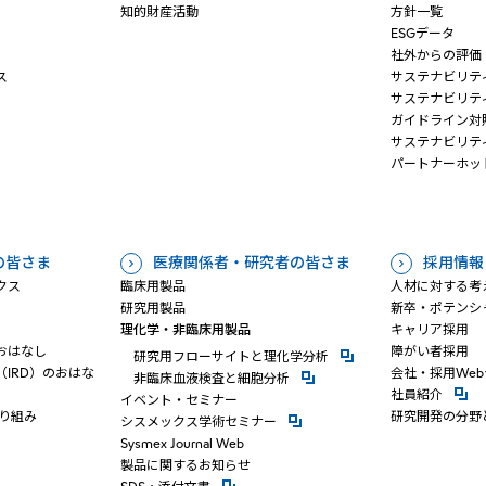
知的財産活動
方針一覧
ESGデータ
社外からの評価
ス
サステナビリテ
サステナビリテ
ガイドライン対
サステナビリテ
パートナーホッ
の皆さま
医療関係者・研究者の皆さま
採用情報
クス
臨床用製品
人材に対する考
研究用製品
新卒・ポテンシ
理化学・非臨床用製品
キャリア採用
おはなし
障がい者採用
新規ウィンドウを開きます
研究⽤フローサイトと理化学分析
IRD）のおはな
会社・採用We
新規ウィンドウを開きます
⾮臨床⾎液検査と細胞分析
新規ウ
社員紹介
イベント・セミナー
り組み
研究開発の分野
新規ウィンドウを開きます
シスメックス学術セミナー
Sysmex Journal Web
製品に関するお知らせ
新規ウィンドウを開きます