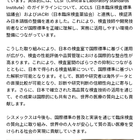
ています。具体的には、CLSI（Clinical & Laboratory Standards
Institute）のガイドラインについて、JCCLS（日本臨床検査標準
協議会）およびJACRI（日本臨床検査薬協会）と連携し、検証済
み日本語版の整備を進めました。これにより、検査技師や開発技
術者などが国際標準を正確に理解し、実務に活用しやすい環境の
整備につながっています。
こうした取り組みにより、日本の検査室で国際標準に基づく運用
が広がり、検査の性能評価や品質管理における国際的な整合性が
高まります。これにより、検査室間のばらつきの抑制につながる
とともに、日本で得られる検査結果について、国際標準に基づい
た解釈が可能となります。そして、医師や研究者は海外データと
の直接比較が可能となり、診断や研究判断の信頼性向上に寄与し
ます。さらに、日本で確立された高品質な検査技術の活用を通じ
て、その成果は国際的にも共有され、世界の医療の質向上にも貢
献します。
シスメックスは今後も、国際標準の普及と実装を通じて臨床検査
の質向上に取り組み、世界中の人々が安心して質の高い医療を受
けられる社会の実現に貢献していきます。