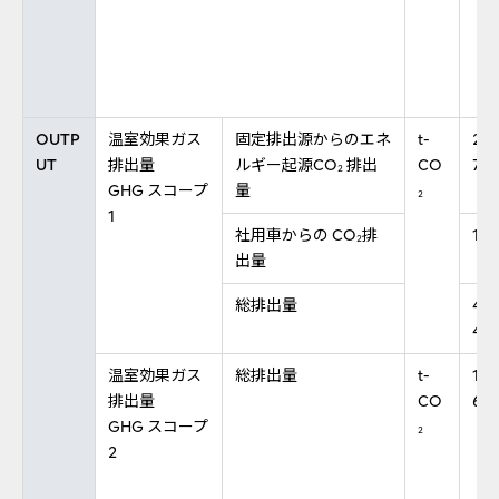
OUTP
温室効果ガス
固定排出源からのエネ
t-
2,8
UT
排出量
ルギー起源CO
排出
CO
7
2
GHG スコープ
量
2
1
社用車からの CO
排
1,2
2
出量
総排出量
4,0
4
温室効果ガス
総排出量
t-
15,
排出量
CO
6
GHG スコープ
2
2