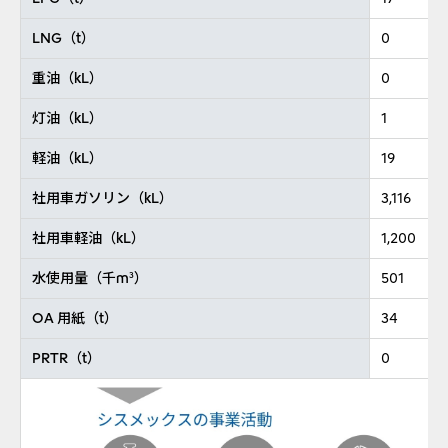
LNG（t）
0
重油（kL）
0
灯油（kL）
1
軽油（kL）
19
社用車ガソリン（kL）
3,116
社用車軽油（kL）
1,200
水使用量（千m
）
501
3
OA 用紙（t）
34
PRTR（t）
0