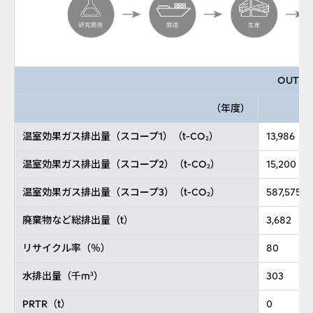
OUTPU
（年度）
20
温室効果ガス排出量（スコープ1）（t-CO
）
13,986
2
温室効果ガス排出量（スコープ2）（t-CO
）
15,200
2
温室効果ガス排出量（スコープ3）（t-CO
）
587,575
2
廃棄物など総排出量（t）
3,682
リサイクル率（％）
80
水排出量（千m
）
303
3
PRTR（t）
0