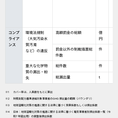
コンプ
環境法規制
高額罰金の総額
億
ライア
（大気汚染水
円
ンス
質汚濁
罰金以外の制裁措置総
件
など）の違反
件数
重大な化学物
総件数
件
質の漏出・紛
総漏出量
t
失
※1
カバー率は、人員数をもとに算出
※2
財務支配力基準連結対象事業者のGHG 排出量の範囲（バウンダリ）
※3
地球温暖化対策の推進に関する法律に基づく換算係数もしくは排出係数
※4
日本：地球温暖化対策の推進に関する法律に基づく電気事業者別排出係数一覧（令
和7 年提出用）の調整後排出係数