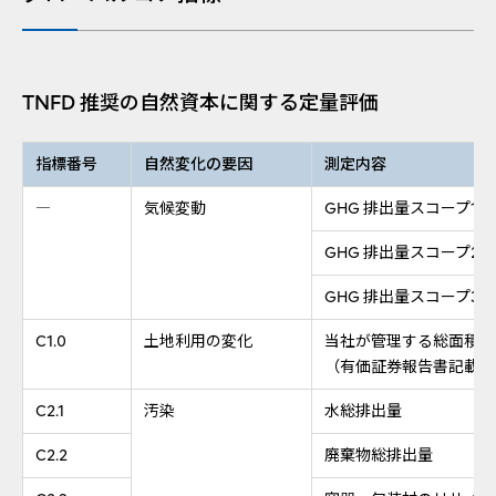
TNFD 推奨の自然資本に関する定量評価
指標番号
自然変化の要因
測定内容
―
気候変動
GHG 排出量スコープ1
GHG 排出量スコープ2
GHG 排出量スコープ3
C1.0
土地利用の変化
当社が管理する総面積
（有価証券報告書記載の
C2.1
汚染
水総排出量
C2.2
廃棄物総排出量