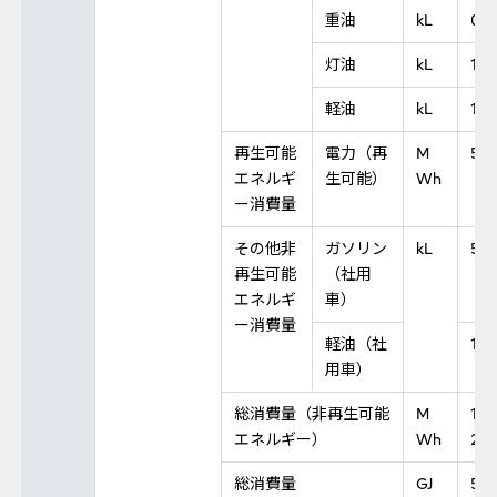
重油
kL
0
灯油
kL
1
軽油
kL
13
再生可能
電力（再
M
5,8
エネルギ
生可能）
Wh
ー消費量
その他非
ガソリン
kL
518
再生可能
（社用
エネルギ
車）
ー消費量
軽油（社
10
用車）
総消費量（非再生可能
M
137,
エネルギー）
Wh
23
総消費量
GJ
516