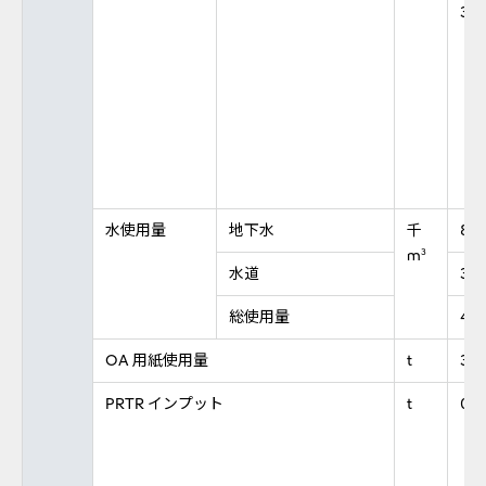
36
水使用量
地下水
千
86
m
3
水道
366
総使用量
45
OA 用紙使用量
t
30
PRTR インプット
t
0