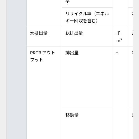
率
リサイクル率（エネル
78
ギー回収を含む）
水排出量
総排出量
千
27
m
3
PRTR アウト
排出量
t
0
プット
移動量
0