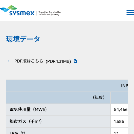
サイト
メ
環境データ
PDFファイルが新規ウィンドウで
PDF版はこちら
(PDF:1.31MB)
INPUT
（年度）
20
電気使用量（MWh）
54,466
都市ガス（千m
）
1,585
3
LPG（t）
17