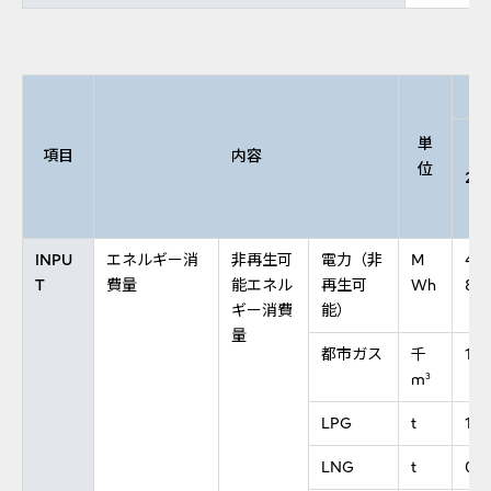
単
項目
内容
位
20
INPU
エネルギー消
非再生可
電力（非
M
42,
T
費量
能エネル
再生可
Wh
87
ギー消費
能）
量
都市ガス
千
1,2
m
3
LPG
t
16
LNG
t
0