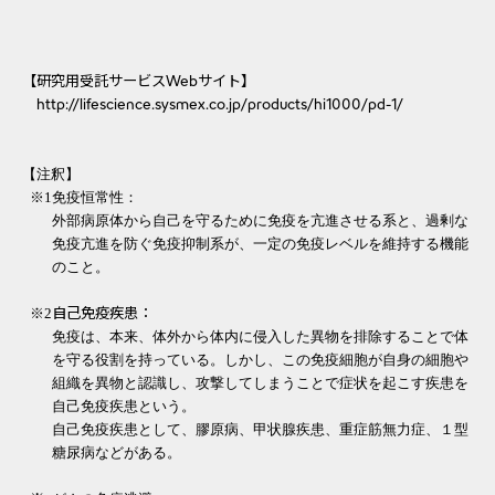
【研究用受託サービスWebサイト】
http://lifescience.sysmex.co.jp/products/hi1000/pd-1/
【注釈】
※1
免疫恒常性：
外部病原体から自己を守るために免疫を亢進させる系と、過剰な
免疫亢進を防ぐ免疫抑制系が、一定の免疫レベルを維持する機能
のこと。
自己免疫疾患：
※2
免疫は、本来、体外から体内に侵入した異物を排除することで体
を守る役割を持っている。しかし、この免疫細胞が自身の細胞や
組織を異物と認識し、攻撃してしまうことで症状を起こす疾患を
自己免疫疾患という。
自己免疫疾患として、膠原病、甲状腺疾患、重症筋無力症、１型
糖尿病などがある。