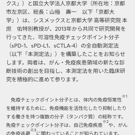
クス」）と国立大学法人京都大学（所在地：京都
市左京区、総長：山極 壽一 以下「京都大
学」）は、シスメックスと京都大学 高等研究院 本
庶 佑特別教授が、2013年から共同で研究開発を
行ってきた、可溶性免疫チェックポイント分子
（sPD-1、sPD-L1、sCTLA-4）の全自動測定法
（以下「本測定法」）を構築したことをお知らせ
します。両者は、がん・免疫疾患領域の新たな診
断技術の創出を目指し、本測定法を用いた臨床研
究を積極的に進めて参ります。
※1
免疫チェックポイント分子とは、体内の免疫恒常性
を維持するために、免疫機能を活性化したり抑制したり
する働きを持つ複数の分子（タンパク質）の総称です。
※2
免疫チェックポイント分子は、自己免疫疾患
や、がん
※3
の免疫逃避
に関わっていることが知られています。