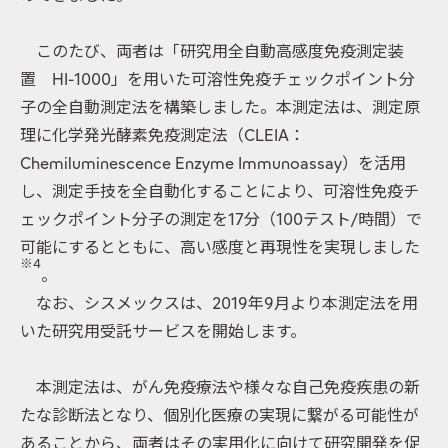
このたび、両者は「研究用全自動高感度免疫測定装
置 HI-1000」を用いた可溶性免疫チェックポイント分
子の全自動測定法を構築しました。本測定法は、測定原
理に化学発光酵素免疫測定法（CLEIA：
Chemiluminescence Enzyme Immunoassay）を活用
し、測定手技を全自動化することにより、可溶性免疫チ
ェックポイント分子の測定を17分（100テスト/時間）で
可能にするとともに、高い感度と再現性を実現しました
※4
。
なお、シスメックスは、2019年9月より本測定法を用
いた研究用受託サービスを開始します。
本測定法は、がん免疫療法や様々な自己免疫疾患の新
たな診断法となり、個別化医療の実現に繋がる可能性が
あることから、両者はその実用化に向けて研究開発を促