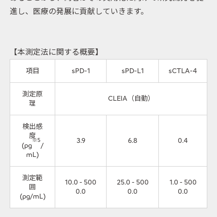
進し、医療の発展に貢献していきます。
【本測定法に関する概要】
項目
sPD-1
sPD-L1
sCTLA-4
測定原
CLEIA（自動）
理
検出感
度
3.9
6.8
0.4
※5
(pg
/
mL)
測定範
10.0 - 500
25.0 - 500
1.0 - 500
囲
0.0
0.0
0.0
(pg/mL)